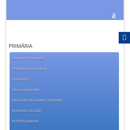
PRIMĂRIA
Structura Primăriei
Program cu publicul
Urbanism
Taxe și impozite
Declaratii de avere și interese
Asistența Socială
Achiziții publice