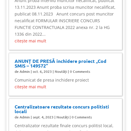
Anunt proba interviu muncitor necalificat, publicat
13.11.2023 Anunt proba scrisa muncitor necalificat,
publicat 08.11.2023 Anunt concurs post muncitor
necalificat FORMULAR INSCRIERE CONCURS
FUNCTIE CONTRACTUALA 2022 anexa nr. 2 la HG
1336 din 2022...
citește mai mult
ANUNȚ DE PRESĂ inchidere proiect „Cod
SMIS – 149572”
de
Admin
|
oct. 6, 2023
|
Noutăți
| 0 Comments
Comunicat de presa inchidere proiect
citește mai mult
Centralizatoare rezultate concurs politisti
locali
de
Admin
|
sept. 4, 2023
|
Noutăți
| 0 Comments
Centralizator rezultate finale concurs politist local,