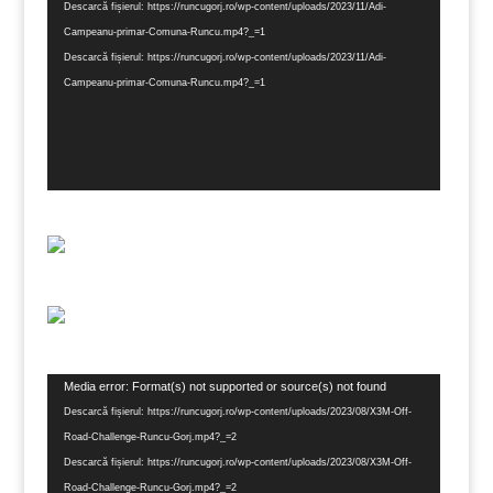
video
Descarcă fișierul: https://runcugorj.ro/wp-content/uploads/2023/11/Adi-
Campeanu-primar-Comuna-Runcu.mp4?_=1
Descarcă fișierul: https://runcugorj.ro/wp-content/uploads/2023/11/Adi-
Campeanu-primar-Comuna-Runcu.mp4?_=1
Player
Media error: Format(s) not supported or source(s) not found
video
Descarcă fișierul: https://runcugorj.ro/wp-content/uploads/2023/08/X3M-Off-
Road-Challenge-Runcu-Gorj.mp4?_=2
Descarcă fișierul: https://runcugorj.ro/wp-content/uploads/2023/08/X3M-Off-
Road-Challenge-Runcu-Gorj.mp4?_=2