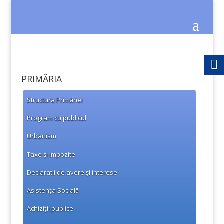
PRIMĂRIA
Structura Primăriei
Program cu publicul
Urbanism
Taxe și impozite
Declaratii de avere și interese
Asistența Socială
Achiziții publice