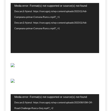
Player
Media error: Format(s) not supported or source(s) not found
video
Descarcă fișierul: https://runcugorj.ro/wp-content/uploads/2023/11/Adi-
Campeanu-primar-Comuna-Runcu.mp4?_=1
Descarcă fișierul: https://runcugorj.ro/wp-content/uploads/2023/11/Adi-
Campeanu-primar-Comuna-Runcu.mp4?_=1
Player
Media error: Format(s) not supported or source(s) not found
video
Descarcă fișierul: https://runcugorj.ro/wp-content/uploads/2023/08/X3M-Off-
Road-Challenge-Runcu-Gorj.mp4?_=2