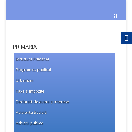
PRIMĂRIA
Structura Primăriei
Program cu publicul
Urbanism
Taxe și impozite
Declaratii de avere și interese
Asistența Socială
Achiziții publice