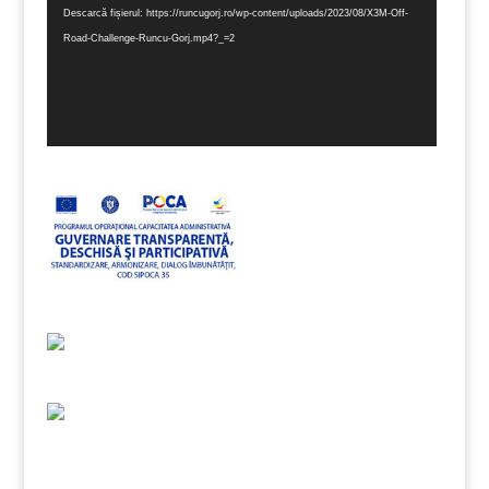
Descarcă fișierul: https://runcugorj.ro/wp-content/uploads/2023/08/X3M-Off-
Road-Challenge-Runcu-Gorj.mp4?_=2