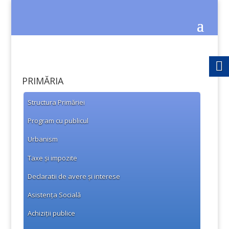
PRIMĂRIA
Structura Primăriei
Program cu publicul
Urbanism
Taxe și impozite
Declaratii de avere și interese
Asistența Socială
Achiziții publice