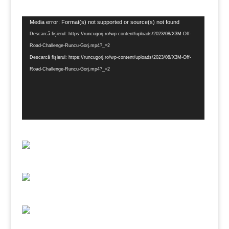
Player
Media error: Format(s) not supported or source(s) not found
video
Descarcă fișierul: https://runcugorj.ro/wp-content/uploads/2023/08/X3M-Off-
Road-Challenge-Runcu-Gorj.mp4?_=2
Descarcă fișierul: https://runcugorj.ro/wp-content/uploads/2023/08/X3M-Off-
Road-Challenge-Runcu-Gorj.mp4?_=2