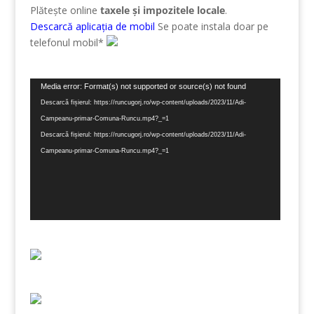
Plătește online
taxele și impozitele locale
.
Descarcă aplicația de mobil
Se poate instala doar pe
telefonul mobil*
Player
Media error: Format(s) not supported or source(s) not found
video
Descarcă fișierul: https://runcugorj.ro/wp-content/uploads/2023/11/Adi-
Campeanu-primar-Comuna-Runcu.mp4?_=1
Descarcă fișierul: https://runcugorj.ro/wp-content/uploads/2023/11/Adi-
Campeanu-primar-Comuna-Runcu.mp4?_=1