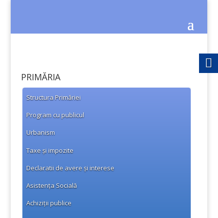
PRIMĂRIA
Structura Primăriei
Program cu publicul
Urbanism
Taxe și impozite
Declaratii de avere și interese
Asistența Socială
Achiziții publice