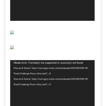
Player
Media error: Format(s) not supported or source(s) not found
video
Descarcă fișierul: https://runcugorj.ro/wp-content/uploads/2023/08/X3M-Off-
Road-Challenge-Runcu-Gorj.mp4?_=2
Descarcă fișierul: https://runcugorj.ro/wp-content/uploads/2023/08/X3M-Off-
Road-Challenge-Runcu-Gorj.mp4?_=2