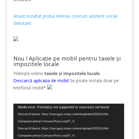
Anunt rezultat proba interviu concurs asistent social
debutant
Nou ! Aplicație pe mobil pentru taxele și
impozitele locale
Plătește online
taxele și impozitele locale
.
Descarcă aplicația de mobil
Se poate instala doar pe
telefonul mobil*
Player
Media error: Format(s) not supported or source(s) not found
video
Descarcă fișierul: https://runcugorj.ro/wp-content/uploads/2023/11/Adi-
Campeanu-primar-Comuna-Runcu.mp4?_=1
Descarcă fișierul: https://runcugorj.ro/wp-content/uploads/2023/11/Adi-
Campeanu-primar-Comuna-Runcu.mp4?_=1