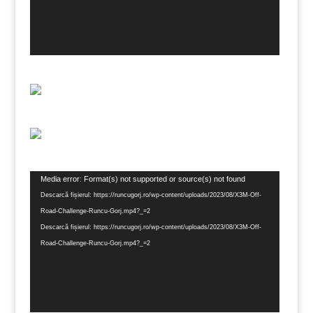
Player
Media error: Format(s) not supported or source(s) not found
video
Descarcă fișierul: https://runcugorj.ro/wp-content/uploads/2023/08/X3M-Off-
Road-Challenge-Runcu-Gorj.mp4?_=2
Descarcă fișierul: https://runcugorj.ro/wp-content/uploads/2023/08/X3M-Off-
Road-Challenge-Runcu-Gorj.mp4?_=2