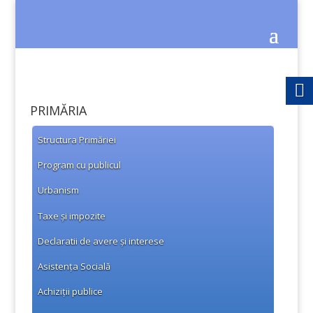
PRIMĂRIA
Structura Primăriei
Program cu publicul
Urbanism
Taxe și impozite
Declaratii de avere și interese
Asistența Socială
Achiziții publice