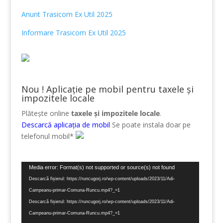
Anunt Trasicom Ex Util 2025
Informare Trasicom Ex Util 2025
Nou ! Aplicație pe mobil pentru taxele și
impozitele locale
Plătește online
taxele și impozitele locale
.
Descarcă aplicația de mobil
Se poate instala doar pe
telefonul mobil*
Player
Media error: Format(s) not supported or source(s) not found
video
Descarcă fișierul: https://runcugorj.ro/wp-content/uploads/2023/11/Adi-
Campeanu-primar-Comuna-Runcu.mp4?_=1
Descarcă fișierul: https://runcugorj.ro/wp-content/uploads/2023/11/Adi-
Campeanu-primar-Comuna-Runcu.mp4?_=1