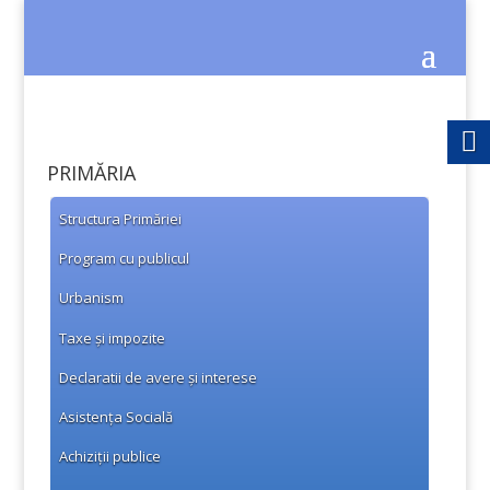
PRIMĂRIA
Structura Primăriei
Program cu publicul
Urbanism
Taxe și impozite
Declaratii de avere și interese
Asistența Socială
Achiziții publice