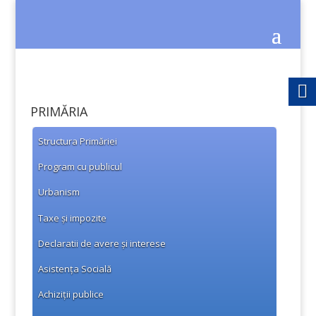
PRIMĂRIA
Structura Primăriei
Program cu publicul
Urbanism
Taxe și impozite
Declaratii de avere și interese
Asistența Socială
Achiziții publice