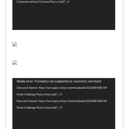
Campeanu-primar-Comuna-Runcu.mp4?_=1
Player
Media error: Format(s) not supported or source(s) not found
video
Descarcă fișierul: https://runcugorj.ro/wp-content/uploads/2023/08/X3M-Off-
Road-Challenge-Runcu-Gorj.mp4?_=2
Descarcă fișierul: https://runcugorj.ro/wp-content/uploads/2023/08/X3M-Off-
Road-Challenge-Runcu-Gorj.mp4?_=2