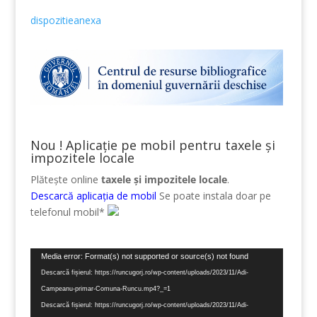
dispozitieanexa
Nou ! Aplicație pe mobil pentru taxele și
impozitele locale
Plătește online
taxele și impozitele locale
.
Descarcă aplicația de mobil
Se poate instala doar pe
telefonul mobil*
Player
Media error: Format(s) not supported or source(s) not found
video
Descarcă fișierul: https://runcugorj.ro/wp-content/uploads/2023/11/Adi-
Campeanu-primar-Comuna-Runcu.mp4?_=1
Descarcă fișierul: https://runcugorj.ro/wp-content/uploads/2023/11/Adi-