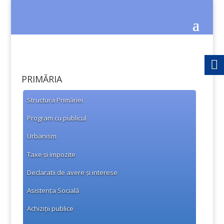
PRIMĂRIA
Structura Primăriei
Program cu publicul
Urbanism
Taxe și impozite
Declaratii de avere și interese
Asistența Socială
Achiziții publice