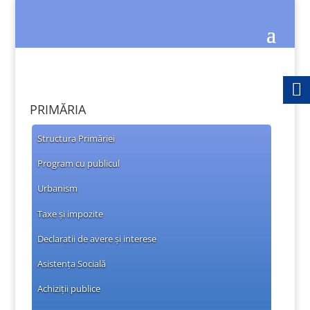
PRIMĂRIA
Structura Primăriei
Program cu publicul
Urbanism
Taxe și impozite
Declaratii de avere și interese
Asistența Socială
Achiziții publice