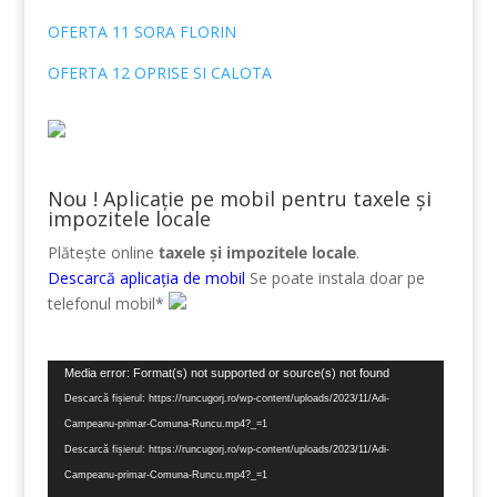
OFERTA 11 SORA FLORIN
OFERTA 12 OPRISE SI CALOTA
Nou ! Aplicație pe mobil pentru taxele și
impozitele locale
Plătește online
taxele și impozitele locale
.
Descarcă aplicația de mobil
Se poate instala doar pe
telefonul mobil*
Player
Media error: Format(s) not supported or source(s) not found
video
Descarcă fișierul: https://runcugorj.ro/wp-content/uploads/2023/11/Adi-
Campeanu-primar-Comuna-Runcu.mp4?_=1
Descarcă fișierul: https://runcugorj.ro/wp-content/uploads/2023/11/Adi-
Campeanu-primar-Comuna-Runcu.mp4?_=1