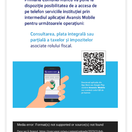
Player
Media error: Format(s) not supported or source(s) not found
video
Descarcă fișierul: https://runcugorj.ro/wp-content/uploads/2023/11/Adi-