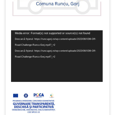
Player
Media error: Format(s) not supported or source(s) not found
video
Descarcă fișierul: https://runcugorj.ro/wp-content/uploads/2023/08/X3M-Off-
Road-Challenge-Runcu-Gorj.mp4?_=2
Descarcă fișierul: https://runcugorj.ro/wp-content/uploads/2023/08/X3M-Off-
Road-Challenge-Runcu-Gorj.mp4?_=2