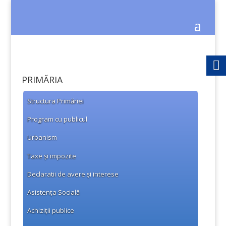
PRIMĂRIA
Structura Primăriei
Program cu publicul
Urbanism
Taxe și impozite
Declaratii de avere și interese
Asistența Socială
Achiziții publice