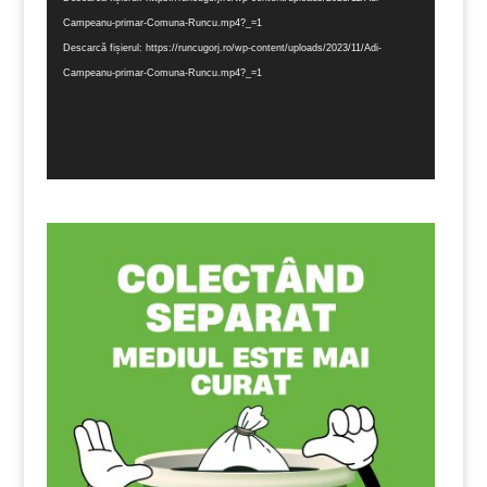
Campeanu-primar-Comuna-Runcu.mp4?_=1
Descarcă fișierul: https://runcugorj.ro/wp-content/uploads/2023/11/Adi-
Campeanu-primar-Comuna-Runcu.mp4?_=1