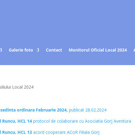
Galerie foto
Contact
Monitorul Oficial Local 2024
iliului Local 2024
 sedinta ordinara Februarie 2024,
publicat 28.02.2024
al Runcu, HCL 14
protocol de colaborare cu Asociatia Gorj Aventura
al Runcu, HCL 13
acord cooperare ACoR Filiala Gorj