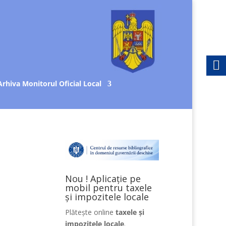
Arhiva Monitorul Oficial Local
Nou ! Aplicație pe
mobil pentru taxele
și impozitele locale
Plătește online
taxele și
impozitele locale
.