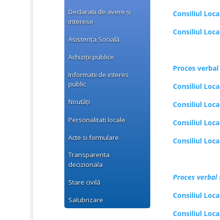
Declaratii de avere și
Consiliul Loc
interese
Consiliul Loc
Asistența Socială
Achiziții publice
Proces verbal
Informatii de interes
public
Consiliul Loc
Noutăți
Consiliul Loc
Personalitati locale
Consiliul Loc
Acte si formulare
Consiliul Loc
Transparenta
decizionala
Proces verbal 
Stare civilă
Consiliul Loc
Salubrizare
Consiliul Loc