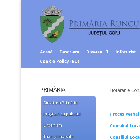
Acasă
Descriere
Diverse
Infoturist
Cookie Policy (EU)
PRIMĂRIA
Hotararile Cons
Structura Primăriei
Program cu publicul
Proces verbal
Urbanism
Consiliul Loc
Taxe și impozite
Consiliul Loc