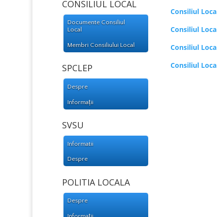
CONSILIUL LOCAL
Consiliul Loc
Documente Consiliul
Consiliul Loc
Local
Membri Consiliului Local
Consiliul Loc
Consiliul Loc
SPCLEP
Despre
Informații
SVSU
Informatii
Despre
POLITIA LOCALA
Despre
Informații