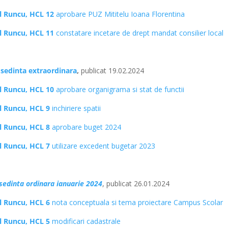
al Runcu, HCL 12
aprobare PUZ Mititelu Ioana Florentina
al Runcu, HCL 11
constatare incetare de drept mandat consilier local
 sedinta extraordinara
,
publicat 19.02.2024
al Runcu, HCL 10
aprobare organigrama si stat de functii
al Runcu, HCL 9
inchiriere spatii
al Runcu, HCL 8
aprobare buget 2024
al Runcu, HCL 7
utilizare excedent bugetar 2023
sedinta ordinara ianuarie 2024
, publicat 26.01.2024
al Runcu, HCL 6
nota conceptuala si tema proiectare Campus Scolar
al Runcu, HCL 5
modificari cadastrale